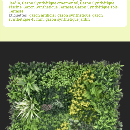
Jardin
,
Gazon Synthétique ornemental
,
Gazon Synthétique
Piscine
,
Gazon Synthétique Terrasse
,
Gazon Synthétique Toit-
Terrasse
Étiquettes :
gazon artificiel
,
gazon synthétique
,
gazon
synthétique 45 mm
,
gazon synthétique jardin