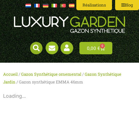
Réalisations
Blog
0
0,00
€
Accueil
/
Gazon Synthétique ornemental
/
Gazon Synthétique
Jardin
/ Gazon synthétique EMMA 46mm
Loading...