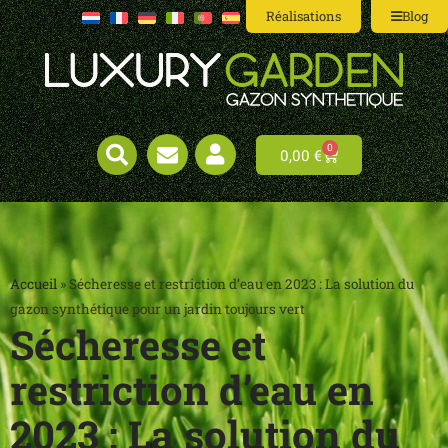
Réalisations
Blog
0
0,00
€
Accueil
»
Sécheresse et restriction d’eau en 2023 : La solution du
gazon synthétique pour un jardin toujours vert
Sécheresse et
restriction d’eau en
2023 : La solution du