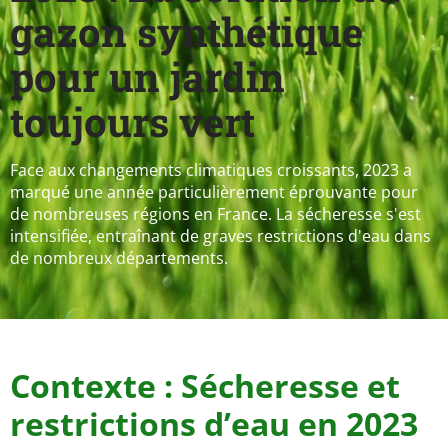
gazon synthétique
pour un jardin
toujours vert
Face aux changements climatiques croissants, 2023 a
marqué une année particulièrement éprouvante pour
de nombreuses régions en France. La sécheresse s'est
intensifiée, entraînant de graves restrictions d'eau dans
de nombreux départements.
Contexte : Sécheresse et
restrictions d’eau en 2023