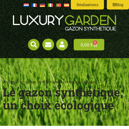
Réalisations
Blog
0
0,00
€
Accueil
»
Le gazon synthétique, un choix écologique
Le gazon synthétique,
un choix écologique